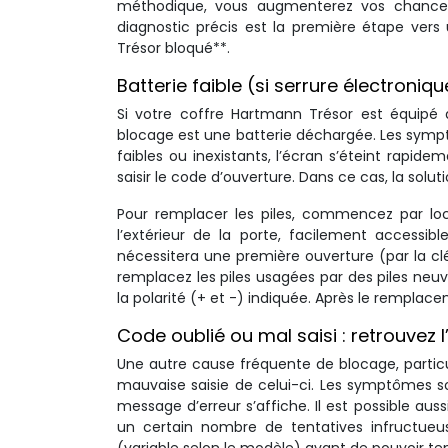
méthodique, vous augmenterez vos chances
diagnostic précis est la première étape vers
Trésor bloqué**.
Batterie faible (si serrure électroniq
Si votre coffre Hartmann Trésor est équipé d
blocage est une batterie déchargée. Les symptô
faibles ou inexistants, l’écran s’éteint rapid
saisir le code d’ouverture. Dans ce cas, la soluti
Pour remplacer les piles, commencez par loca
l’extérieur de la porte, facilement accessible
nécessitera une première ouverture (par la clé
remplacez les piles usagées par des piles ne
la polarité (+ et -) indiquée. Après le remplacem
Code oublié ou mal saisi : retrouvez
Une autre cause fréquente de blocage, particu
mauvaise saisie de celui-ci. Les symptômes so
message d’erreur s’affiche. Il est possible au
un certain nombre de tentatives infructueu