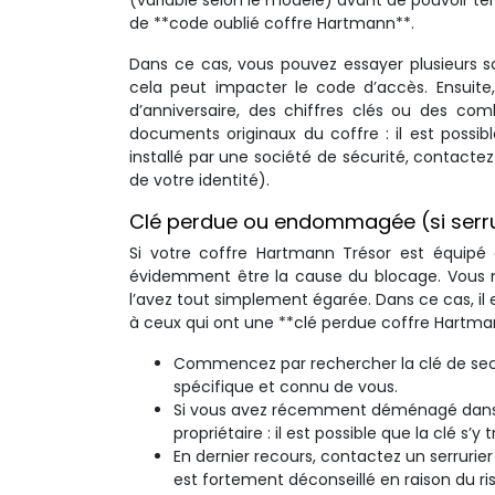
(variable selon le modèle) avant de pouvoir t
de **code oublié coffre Hartmann**.
Dans ce cas, vous pouvez essayer plusieurs sol
cela peut impacter le code d’accès. Ensuit
d’anniversaire, des chiffres clés ou des co
documents originaux du coffre : il est possib
installé par une société de sécurité, contactez
de votre identité).
Clé perdue ou endommagée (si serrure 
Si votre coffre Hartmann Trésor est équipé
évidemment être la cause du blocage. Vous ne 
l’avez tout simplement égarée. Dans ce cas, i
à ceux qui ont une **clé perdue coffre Hartma
Commencez par rechercher la clé de secou
spécifique et connu de vous.
Si vous avez récemment déménagé dans un
propriétaire : il est possible que la clé s’y 
En dernier recours, contactez un serrurie
est fortement déconseillé en raison du