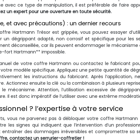
ise avec ce type de manipulation, il est préférable de faire app
ez un expert pour une ouverture en toute sécurité.
le, et avec précautions) : un dernier recours
offre Hartmann Trésor est grippée, vous pouvez essayer d’util
ir un dégrippant adapté, non corrosif et spécifique pour les se
rtement déconseillée, car ils peuvent endommager le mécanisme 
re-fort Hartmann** impossible.
 manuel de votre coffre Hartmann ou contactez le fabricant po
 votre modèle spécifique. Appliquez une petite quantité de dég
tivement les instructions du fabricant. Après l’application, n
e. Actionnez ensuite la clé ou la combinaison à plusieurs repris
 le mécanisme. Attention, l’utilisation excessive de dégrippa
re. Il est donc impératif de l’utiliser avec une extrême modérati
ionnel ? l’expertise à votre service
rts, vous ne parvenez pas à débloquer votre coffre Hartmann 
tre les signes qui indiquent que l’intervention d’un profession
eut entraîner des dommages irréversibles et compromettre sa s
e, contactez un serrurier-coffretier !