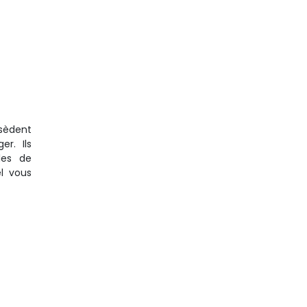
sèdent
er. Ils
les de
el vous