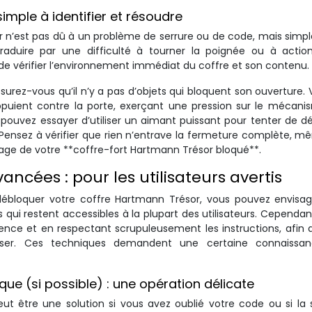
imple à identifier et résoudre
or n’est pas dû à un problème de serrure ou de code, mais sim
raduire par une difficulté à tourner la poignée ou à action
de vérifier l’environnement immédiat du coffre et son contenu.
urez-vous qu’il n’y a pas d’objets qui bloquent son ouverture. V
 appuient contre la porte, exerçant une pression sur le mécan
s pouvez essayer d’utiliser un aimant puissant pour tenter de d
 Pensez à vérifier que rien n’entrave la fermeture complète, 
llage de votre **coffre-fort Hartmann Trésor bloqué**.
cées : pour les utilisateurs avertis
 débloquer votre coffre Hartmann Trésor, vous pouvez envisa
i restent accessibles à la plupart des utilisateurs. Cependant,
ce et en respectant scrupuleusement les instructions, afin d
ser. Ces techniques demandent une certaine connaissa
nique (si possible) : une opération délicate
 peut être une solution si vous avez oublié votre code ou si la 