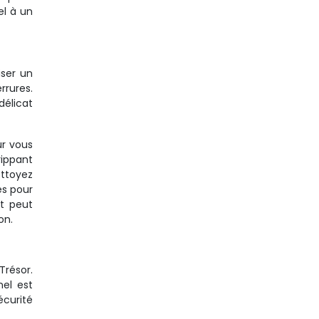
el à un
iser un
rrures.
délicat
ur vous
rippant
ettoyez
es pour
nt peut
on.
Trésor.
nel est
écurité