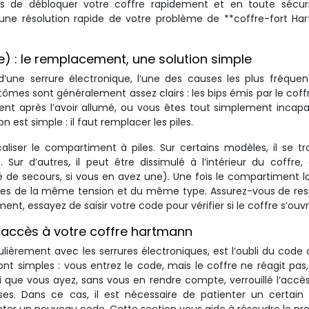
 de débloquer votre coffre rapidement et en toute sécuri
 une résolution rapide de votre problème de **coffre-fort H
ue) : le remplacement, une solution simple
’une serrure électronique, l’une des causes les plus fréque
mes sont généralement assez clairs : les bips émis par le coff
ement après l’avoir allumé, ou vous êtes tout simplement incap
on est simple : il faut remplacer les piles.
liser le compartiment à piles. Sur certains modèles, il se t
. Sur d’autres, il peut être dissimulé à l’intérieur du coffre,
 de secours, si vous en avez une). Une fois le compartiment lo
uves de la même tension et du même type. Assurez-vous de re
ent, essayez de saisir votre code pour vérifier si le coffre s’ouvr
 l’accès à votre coffre hartmann
lièrement avec les serrures électroniques, est l’oubli du code
nt simples : vous entrez le code, mais le coffre ne réagit pas
ssi que vous ayez, sans vous en rendre compte, verrouillé l’accè
ses. Dans ce cas, il est nécessaire de patienter un certain