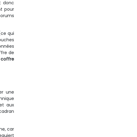
t donc
nt pour
forums
(ce qui
touches
données
ffre de
 coffre
:
er une
chnique
et aux
 cadran
me, car
equiert