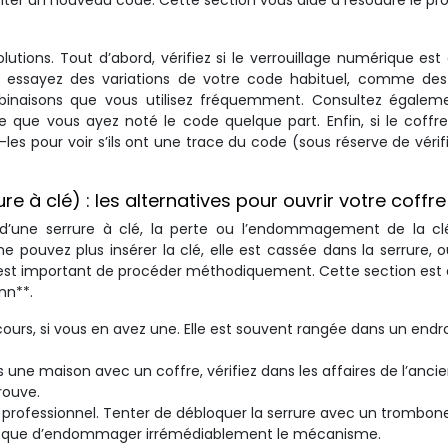
enter un nouveau code. Cette section vous aide à résoudre le p
utions. Tout d’abord, vérifiez si le verrouillage numérique est 
e, essayez des variations de votre code habituel, comme des
mbinaisons que vous utilisez fréquemment. Consultez égalem
le que vous ayez noté le code quelque part. Enfin, si le coffr
-les pour voir s’ils ont une trace du code (sous réserve de vérif
à clé) : les alternatives pour ouvrir votre coffre
 d’une serrure à clé, la perte ou l’endommagement de la cl
pouvez plus insérer la clé, elle est cassée dans la serrure, 
l est important de procéder méthodiquement. Cette section est
nn**.
rs, si vous en avez une. Elle est souvent rangée dans un endro
e maison avec un coffre, vérifiez dans les affaires de l’anci
trouve.
r professionnel. Tenter de débloquer la serrure avec un trombone
 risque d’endommager irrémédiablement le mécanisme.