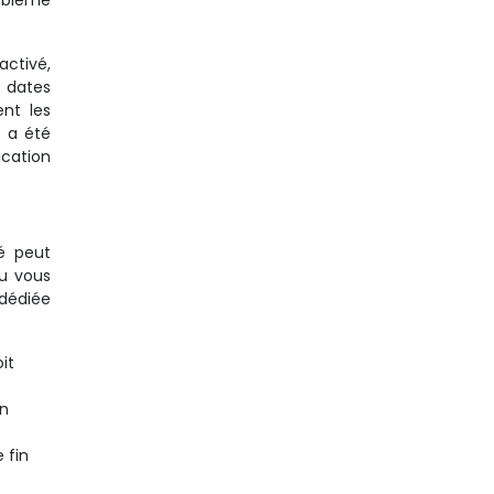
roblème
activé,
 dates
ent les
e a été
ication
é peut
ou vous
 dédiée
it
en
 fin