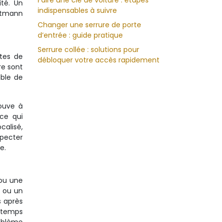
Faire une clé de voiture : étapes
té. Un
indispensables à suivre
artmann
Changer une serrure de porte
d’entrée : guide pratique
Serrure collée : solutions pour
ntes de
débloquer votre accès rapidement
re sont
able de
rouve à
 ce qui
calisé,
specter
e.
 ou une
, ou un
s après
 temps