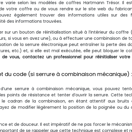
e varie selon les modèles de coffres Hartmann Trésor. Il es
n de votre coffre ou de vous rendre sur le site web du fabrica
 pouvez également trouver des informations utiles sur des 
lité des informations trouvées.
ur un bouton de réinitialisation situé à l’intérieur du coffre 
cours, si vous en avez une), ou à effectuer une combinaison de 
ialisation de la serrure électronique peut entraîner la perte des 
res, etc.) et, si elle est mal exécutée, elle peut bloquer le co
 de vous, contactez un professionnel pour réinitialiser votre
et du code (si serrure à combinaison mécanique) 
é d’une serrure à combinaison mécanique, vous pouvez tent
es points de résistance et tenter d’ouvrir la serrure. Cette te
 le cadran de la combinaison, en étant attentif aux bruits 
ssayez de modifier légèrement la position de la poignée ou du
 et de douceur. Il est impératif de ne pas forcer le mécanis
important de se rappeler que cette technique est complexe et r