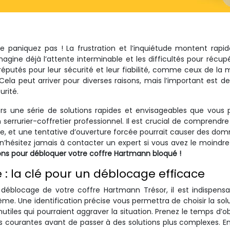
e paniquez pas ! La frustration et l’inquiétude montent rap
imagine déjà l’attente interminable et les difficultés pour récup
s réputés pour leur sécurité et leur fiabilité, comme ceux de la
ela peut arriver pour diverses raisons, mais l’important est de
rité.
ers une série de solutions rapides et envisageables que vous
rrurier-coffretier professionnel. Il est crucial de comprendre
ate, et une tentative d’ouverture forcée pourrait causer des d
n’hésitez jamais à contacter un expert si vous avez le moindr
ons pour débloquer votre coffre Hartmann bloqué !
e : la clé pour un déblocage efficace
déblocage de votre coffre Hartmann Trésor, il est indispens
ème. Une identification précise vous permettra de choisir la solu
nutiles qui pourraient aggraver la situation. Prenez le temps d’o
us courantes avant de passer à des solutions plus complexes. E