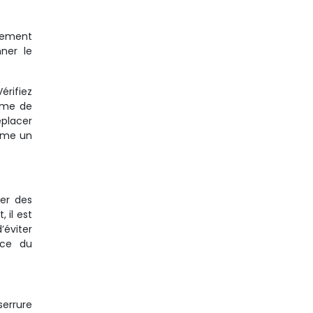
plement
ner le
érifiez
isme de
éplacer
même un
ger des
 il est
’éviter
nce du
serrure