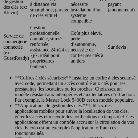
de gestion
à distance via
nécessite
payant
des clés (ex:
smartphone, partage
installation d’un
(abonnement)
Klevio)
de clés virtuel
système
compatible
Gestion
professionnelle
Coût plus élevé,
Service de
complète, sûreté
perte
conciergerie
renforcée,
d’autonomie,
connectée
Sur devis
assistance 24h/24 et
nécessite de
(ex:
7j/7, idéal pour
confier ses clés à
GuestReady)
propriétaires
un tiers
bailleurs
**Coffres à clés sécurisés:** Installez un coffre à clés sécurisé
avec code, permettant un accès contrôlé aux clés pour les
prestataires, les locataires ou les proches. Choisissez un
modèle résistant aux intempéries et aux tentatives d’effraction.
Par exemple, le Master Lock 5400D est un modèle populaire.
**Applications de gestion des clés:** Utilisez des
applications mobiles pour suivre la localisation de vos clés,
gérer les accès et recevoir des notifications en temps réel. Ces
applications offrent un contrôle accru sur la circulation de vos
clés. Klevio est un exemple d’application offrant ces
fonctionnalités.