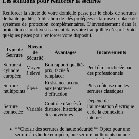
Les solutions pour renforcer la sécurité
Renforcer la sûreté de votre domicile passe par le choix de serrures
de haute qualité, l’utilisation de clés protégées et la mise en place de
systèmes de protection complémentaires. L’investissement dans la
protection est un investissement dans votre tranquillité d’esprit. Voici
quelques pistes pour renforcer votre dispositif.
Niveau
Type de
de
Avantages
Inconvénients
Serrure
Sécurité
Serrure à
Bon rapport qualité-
Moyen
Peut être crochetée par
cylindre
prix, facile à
à élevé
des professionnels
européen
remplacer
Résistance accrue
Serrure
Plus coûteuse que les
Élevé
aux tentatives
multipoints
serrures classiques
d’effraction
Dépend de
Contrôle d’accès à
Serrure
l’alimentation électrique
Variable
distance, historique
connectée
et de la connexion
des ouvertures
internet
**Choisir des serrures de haute sécurité:** Optez pour une
serrure à cylindre européen, une serrure multipoints ou une