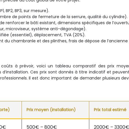
n précise du coût global de votre projet.
P1, BP2, BP3, sur mesure).
ombre de points de fermeture de la serrure, qualité du cylindre).
de renforcer le bâti existant, dimensions spécifiques de l’ouvertu
leur, microviseur, système anti-dégondage).
ifiée (essentiel), déplacement, TVA (20%).
 du chambranle et des plinthes, frais de dépose de l’ancienne 
s
 coûts à prévoir, voici un tableau comparatif des prix moye
 d’installation. Ces prix sont donnés à titre indicatif et peuvent
rofessionnels. Il est donc important de demander plusieurs dev
orte)
Prix moyen (installation)
Prix total estimé
00€
500€ – 800€
2000€ – 3300