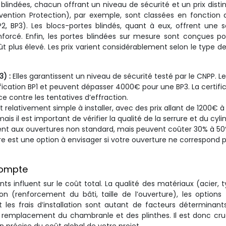
lindées, chacun offrant un niveau de sécurité et un prix distin
évention Protection), par exemple, sont classées en fonction 
P2, BP3). Les blocs-portes blindés, quant à eux, offrent une s
forcé. Enfin, les portes blindées sur mesure sont conçues p
t plus élevé. Les prix varient considérablement selon le type de
3) :
Elles garantissent un niveau de sécurité testé par le CNPP. Le
ication BP1 et peuvent dépasser 4000€ pour une BP3. La certifi
e contre les tentatives d’effraction.
 relativement simple à installer, avec des prix allant de 1200€ à
is il est important de vérifier la qualité de la serrure et du cyli
tent aux ouvertures non standard, mais peuvent coûter 30% à 50
e est une option à envisager si votre ouverture ne correspond 
compte
ts influent sur le coût total. La qualité des matériaux (acier, 
tion (renforcement du bâti, taille de l’ouverture), les options 
t les frais d’installation sont autant de facteurs déterminant
e remplacement du chambranle et des plinthes. Il est donc cru