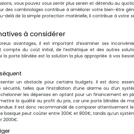
usions, vous pouvez vous sentir plus serein et détendu au quotid
 peur des cambriolages contribue à améliorer votre bien-être gén
u-delà de la simple protection matérielle, il contribue à votre s
natives à considérer
reux avantages, il est important d’examiner ses inconvénie
nt compte du coût initial, de l’esthétique et des autres solut
i la porte blindée est la solution la plus appropriée à vos besoi
onséquent
résenter un obstacle pour certains budgets. Il est donc essen
sécurité, telles que l’installation d’une alarme ou d’un sys
d’échelonner les dépenses en optant pour un financement en pl
omettre la qualité au profit du prix, car une porte blindée de m
 attendue. Il est donc recommandé de comparer attentivement le
me basique peut coûter entre 300€ et 800€, tandis qu’un systè
er 2000€.
liger