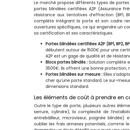
Le marché propose différents types de portes b
portes blindées certifiées A2P (Assurance Pr
résistance aux tentatives d’effraction (BP1, B
complète intégrant la porte et son cadre ren
ouvertures spécifiques, ce qui engendre un coû
sa certification et ses caractéristiques.
Portes blindées certifiées A2P (BP1, BP2, BP
débutent autour de 1500€ pour une certif
A2P est un gage de qualité et de résistanc
Blocs portes blindés :
Solution complète et
3500€. Ils offrent une bonne protection, ma
Portes blindées sur mesure :
Elles s’adap
cher qu’une porte standard. Le sur-mesur
dimensions standard.
Les éléments de coût à prendre en 
Outre le type de porte, plusieurs autres élémen
serrure, cylindre), la complexité de l’installa
entrebâilleur, microviseur, poignée blindée) e
oublier les frais annexes potentiels, comme l