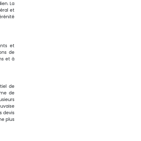
ien. La
éral et
érénité
nts et
ions de
ns et à
tiel de
tème de
usieurs
auvaise
s devis
me plus