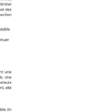
limiter
par des
ection
isible
inuer
ant une
ls. Une
heteurs
t, elle
ble. En