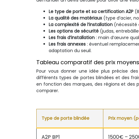
demander un devis détaillé pour avoir une visio
Le type de porte et sa certification A2P
(B
La qualité des matériaux
(type d’acier, n
La complexité de l’installation
(nécessité 
Les options de sécurité
(judas, entrebâil
Les frais d’installation
: main d’œuvre qual
Les frais annexes
: éventuel remplacement
adaptation du seuil.
Tableau comparatif des prix moyen
Pour vous donner une idée plus précise des
différents types de portes blindées et des frais
en fonction des marques, des régions et des p
comparer.
Type de porte blindée
Prix moyen (p
A2P BP1
1500€ – 25