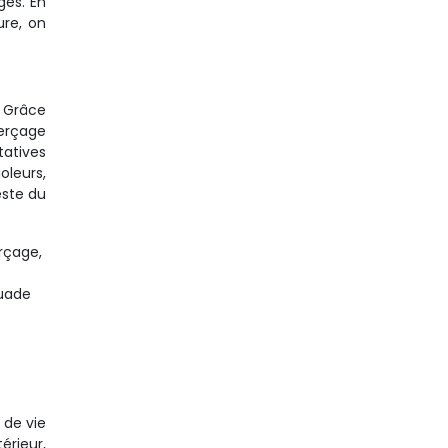
gés. En
ure, on
. Grâce
perçage
tatives
oleurs,
este du
erçage,
suade
 de vie
érieur,