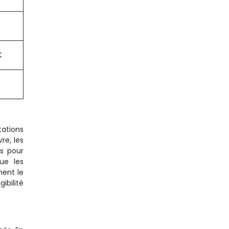
€
tations
re, les
ns pour
que les
ment le
ibilité