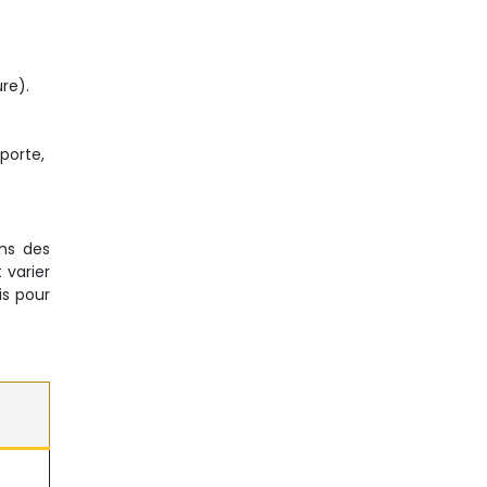
re).
porte,
ns des
 varier
is pour
€