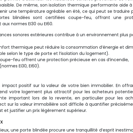
aisible. De même, son isolation thermique performante aide à 
tenir une température agréable en été, ce qui peut se traduire 
rtes blindées sont certifiées coupe-feu, offrant une prot
 aux normes EI30 ou EI60.
ances sonores extérieures contribue à un environnement plus pa
onfort thermique peut réduire la consommation d’énergie et dim
le selon le type de porte et l’isolation du logement).
 coupe-feu offrent une protection précieuse en cas d’incendie,
(normes EI30, EI60).
n impact positif sur la valeur de votre bien immobilier. En offr
rend votre logement plus attractif pour les acheteurs potentie
e important lors de la revente, en particulier pour les ac
ct sur la valeur immobilière soit difficile à quantifier précisémen
 et justifier un prix légèrement supérieur.
ux
cieux, une porte blindée procure une tranquillité d’esprit inestima