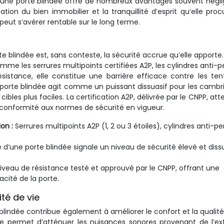
s, une porte blindée offre de nombreux avantages souvent négli
ation du bien immobilier et la tranquillité d’esprit qu’elle proc
ut s’avérer rentable sur le long terme.
te blindée est, sans conteste, la sécurité accrue qu’elle apporte
me les serrures multipoints certifiées A2P, les cylindres anti-
sistance, elle constitue une barrière efficace contre les ten
e porte blindée agit comme un puissant dissuasif pour les cambri
bles plus faciles. La certification A2P, délivrée par le CNPP, att
a conformité aux normes de sécurité en vigueur.
ion :
Serrures multipoints A2P (1, 2 ou 3 étoiles), cylindres anti-p
 d’une porte blindée signale un niveau de sécurité élevé et dis
niveau de résistance testé et approuvé par le CNPP, offrant une
cité de la porte.
ité de vie
 blindée contribue également à améliorer le confort et la qualité
ée permet d’atténuer les nuisances sonores provenant de l’ext