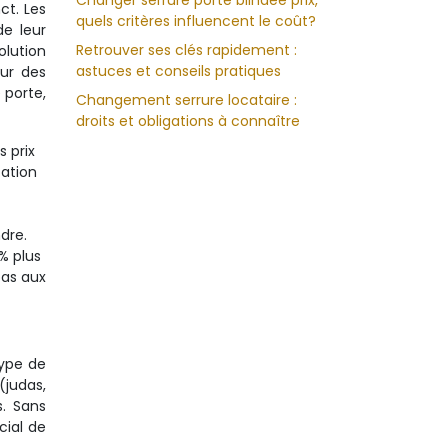
Changer serrure porte blindée prix,
ct. Les
quels critères influencent le coût?
de leur
Retrouver ses clés rapidement :
olution
astuces et conseils pratiques
our des
 porte,
Changement serrure locataire :
droits et obligations à connaître
s prix
cation
ndre.
% plus
pas aux
type de
(judas,
s. Sans
cial de