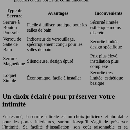
Type de
Avantages
Inconvénients
Serrure
Serrure à
Sécurité limitée,
Facile à utiliser, pratique pour les
Bouton
esthétique moins
salles de bain
Poussoir
discrète
Verrou de
Indicateur de verrouillage,
Sécurité limitée,
Salle de
spécifiquement conçu pour les
design spécifique
Bain
salles de bain
Prix plus élevé,
Serrure
Silencieuse, design épuré
installation plus
Magnétique
complexe
Sécurité très
Loquet
Économique, facile à installer
limitée, esthétique
Simple
basique
Un choix éclairé pour préserver votre
intimité
En résumé, la serrure à tirette est un choix judicieux et abordable
pour les portes intérieures, surtout lorsqu’il s’agit de préserver
l’intimité. Sa facilité d’installation, son coût raisonnable et sa