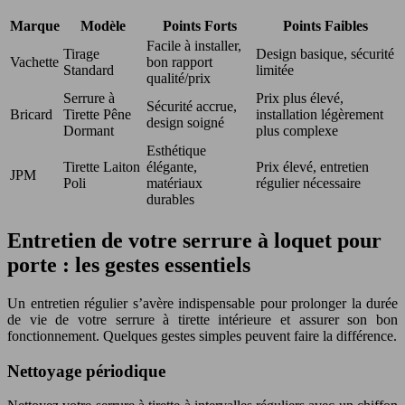
Marque
Modèle
Points Forts
Points Faibles
Facile à installer,
Tirage
Design basique, sécurité
Vachette
bon rapport
Standard
limitée
qualité/prix
Serrure à
Prix plus élevé,
Sécurité accrue,
Bricard
Tirette Pêne
installation légèrement
design soigné
Dormant
plus complexe
Esthétique
Tirette Laiton
élégante,
Prix élevé, entretien
JPM
Poli
matériaux
régulier nécessaire
durables
Entretien de votre serrure à loquet pour
porte : les gestes essentiels
Un entretien régulier s’avère indispensable pour prolonger la durée
de vie de votre serrure à tirette intérieure et assurer son bon
fonctionnement. Quelques gestes simples peuvent faire la différence.
Nettoyage périodique