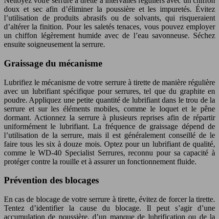
Nettoyez votre serrure à tirette à intervalles réguliers avec un chiffon
doux et sec afin d’éliminer la poussière et les impuretés. Évitez
l’utilisation de produits abrasifs ou de solvants, qui risqueraient
d’altérer la finition. Pour les saletés tenaces, vous pouvez employer
un chiffon légèrement humide avec de l’eau savonneuse. Séchez
ensuite soigneusement la serrure.
Graissage du mécanisme
Lubrifiez le mécanisme de votre serrure à tirette de manière régulière
avec un lubrifiant spécifique pour serrures, tel que du graphite en
poudre. Appliquez une petite quantité de lubrifiant dans le trou de la
serrure et sur les éléments mobiles, comme le loquet et le pêne
dormant. Actionnez la serrure à plusieurs reprises afin de répartir
uniformément le lubrifiant. La fréquence de graissage dépend de
l’utilisation de la serrure, mais il est généralement conseillé de le
faire tous les six à douze mois. Optez pour un lubrifiant de qualité,
comme le WD-40 Specialist Serrures, reconnu pour sa capacité à
protéger contre la rouille et à assurer un fonctionnement fluide.
Prévention des blocages
En cas de blocage de votre serrure à tirette, évitez de forcer la tirette.
Tentez d’identifier la cause du blocage. Il peut s’agir d’une
accumulation de poussière, d’un manque de lubrification ou de la