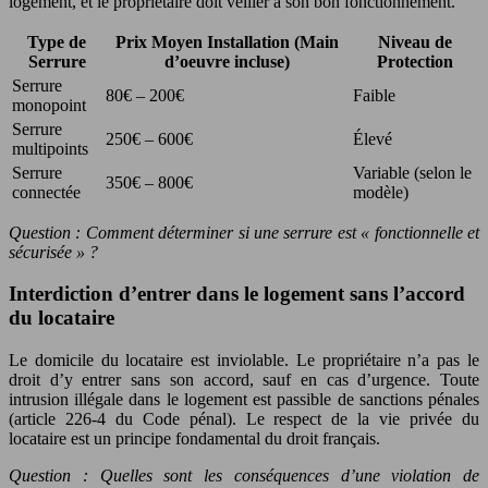
logement, et le propriétaire doit veiller à son bon fonctionnement.
Type de
Prix Moyen Installation (Main
Niveau de
Serrure
d’oeuvre incluse)
Protection
Serrure
80€ – 200€
Faible
monopoint
Serrure
250€ – 600€
Élevé
multipoints
Serrure
Variable (selon le
350€ – 800€
connectée
modèle)
Question : Comment déterminer si une serrure est « fonctionnelle et
sécurisée » ?
Interdiction d’entrer dans le logement sans l’accord
du locataire
Le domicile du locataire est inviolable. Le propriétaire n’a pas le
droit d’y entrer sans son accord, sauf en cas d’urgence. Toute
intrusion illégale dans le logement est passible de sanctions pénales
(article 226-4 du Code pénal). Le respect de la vie privée du
locataire est un principe fondamental du droit français.
Question : Quelles sont les conséquences d’une violation de