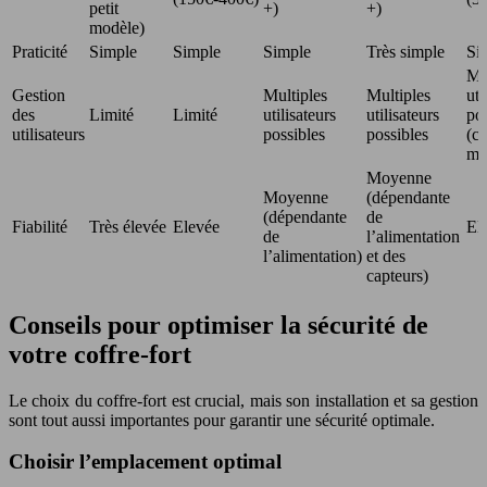
petit
+)
+)
modèle)
Praticité
Simple
Simple
Simple
Très simple
Si
Mu
Gestion
Multiples
Multiples
uti
des
Limité
Limité
utilisateurs
utilisateurs
pos
utilisateurs
possibles
possibles
(ca
mul
Moyenne
Moyenne
(dépendante
(dépendante
de
Fiabilité
Très élevée
Elevée
El
de
l’alimentation
l’alimentation)
et des
capteurs)
Conseils pour optimiser la sécurité de
votre coffre-fort
Le choix du coffre-fort est crucial, mais son installation et sa gestion
sont tout aussi importantes pour garantir une sécurité optimale.
Choisir l’emplacement optimal