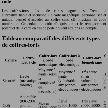
code
Les coffres-forts utilisant des cartes magnétiques offrent une
alternative fiable et sécurisée. La carte magnétique, personnalisée et
unique, permet d’accéder au coffre sans clé physique ni code
numérique. Cependant, le coût d’acquisition et le remplacement
potentiel de la carte en cas de perte doivent être pris en compte.
Tableau comparatif des différents types
de coffres-forts
Coffre-fort
Coffre-fort à
Co
Coffre-
Coffre-fort
Critère
à code
code
fort à clé
biométrique
mécanique
électronique
ma
Moyenne à
Moyenne à
Très haute
haute (selon
Ha
Haute
haute
(mais
la
(t
Sécurité
(mécanique
(vulnérable
vulnérable
complexité
de 
robuste)
aux pannes
aux pannes
du
séc
électroniques)
électroniques)
mécanisme)
Abordable
(80€-200€
Élevé
Très élevé
Moyen
Él
Coût
pour un
(250€-1000€
(500€-2000€
(150€-400€)
(3