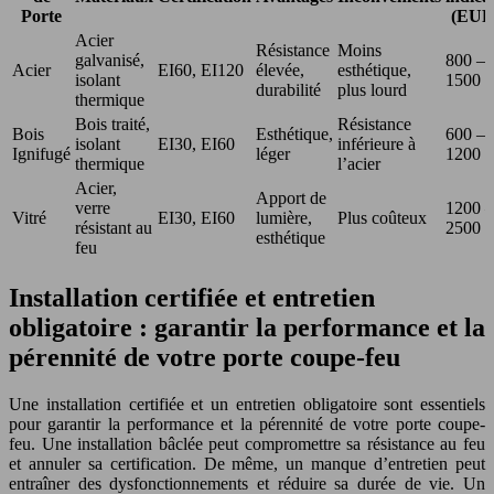
Porte
(EUR
Acier
Résistance
Moins
galvanisé,
800 –
Acier
EI60, EI120
élevée,
esthétique,
isolant
1500
durabilité
plus lourd
thermique
Bois traité,
Résistance
Bois
Esthétique,
600 –
isolant
EI30, EI60
inférieure à
Ignifugé
léger
1200
thermique
l’acier
Acier,
Apport de
verre
1200 –
Vitré
EI30, EI60
lumière,
Plus coûteux
résistant au
2500
esthétique
feu
Installation certifiée et entretien
obligatoire : garantir la performance et la
pérennité de votre porte coupe-feu
Une installation certifiée et un entretien obligatoire sont essentiels
pour garantir la performance et la pérennité de votre porte coupe-
feu. Une installation bâclée peut compromettre sa résistance au feu
et annuler sa certification. De même, un manque d’entretien peut
entraîner des dysfonctionnements et réduire sa durée de vie. Un