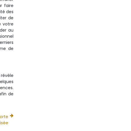
r faire
ité des
iter de
e votre
éder au
sionnel
erniers
tème de
 révèle
uelques
tences.
afin de
orte
isée