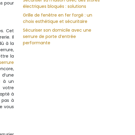
Sécuriser sa maison avec des stores
ns pour
électriques bloqués : solutions
Grille de fenêtre en fer forgé : un
choix esthétique et sécuritaire
Sécuriser son domicile avec une
es. Cet
serrure de porte d’entrée
rie. Il
performante
dû à la
errure,
ttre la
errure
encore,
r d’une
l à un
e votre
dapté à
z pas à
de vous
rrurier