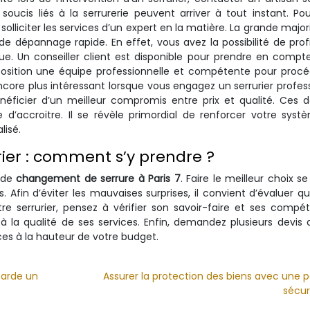
oucis liés à la serrurerie peuvent arriver à tout instant. Pou
 solliciter les services d’un expert en la matière. La grande major
 de dépannage rapide. En effet, vous avez la possibilité de prof
que. Un conseiller client est disponible pour prendre en compt
isposition une équipe professionnelle et compétente pour proc
encore plus intéressant lorsque vous engagez un serrurier profes
éficier d’un meilleur compromis entre prix et qualité. Ces d
’accroitre. Il se révèle primordial de renforcer votre sys
lisé.
rier : comment s’y prendre ?
e de
changement de serrure à Paris 7
. Faire le meilleur choix se
s. Afin d’éviter les mauvaises surprises, il convient d’évaluer q
re serrurier, pensez à vérifier son savoir-faire et ses compé
 la qualité de ses services. Enfin, demandez plusieurs devis 
ces à la hauteur de votre budget.
tarde un
Assurer la protection des biens avec une p
sécur