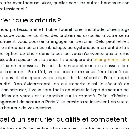
 très avantageuse. Alors, quelles sont les autres bonnes raiso
rofessionnel ?
ier : quels atouts ?
iance, professionnel et fiable fournit une multitude d’avantag
orsque vous rencontrez des problèmes associés à votre serrure
urraient vous pousser à engager un serrurier. Cela peut être 
une infraction ou un cambriolage, au dysfonctionnement de la s
 une option de choix dans le cas où vous n’arriveriez pas à reme
résoudra rapidement le souci. Il s’occupera du
changement de s
 s’avère nécessaire. En cas de serrure bloquée ou cassée, là 
re important. En effet, votre prestataire vous fera bénéficie
 cas, il changera votre dispositif de sécurité. Faites appe
écurité. Bien évidemment, ce qui importe c’est la sécurité d
isan serrurier, il vous sera facile de choisir le type de serrure a
les de verrou est disponible sur le marché. Enfin, n’hésite
gement de serrure à Paris 7
. Le prestataire intervient en vue 
la hauteur de vos besoins.
el à un serrurier qualifié et compétent
té lors de l’intervention d’un serrurier, contacter un artisan se