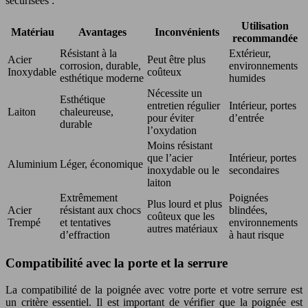
sécurisées :
Utilisation
Matériau
Avantages
Inconvénients
recommandée
Résistant à la
Extérieur,
Acier
Peut être plus
corrosion, durable,
environnements
Inoxydable
coûteux
esthétique moderne
humides
Nécessite un
Esthétique
entretien régulier
Intérieur, portes
Laiton
chaleureuse,
pour éviter
d’entrée
durable
l’oxydation
Moins résistant
que l’acier
Intérieur, portes
Aluminium
Léger, économique
inoxydable ou le
secondaires
laiton
Extrêmement
Poignées
Plus lourd et plus
Acier
résistant aux chocs
blindées,
coûteux que les
Trempé
et tentatives
environnements
autres matériaux
d’effraction
à haut risque
Compatibilité avec la porte et la serrure
La compatibilité de la poignée avec votre porte et votre serrure est
un critère essentiel. Il est important de vérifier que la poignée est