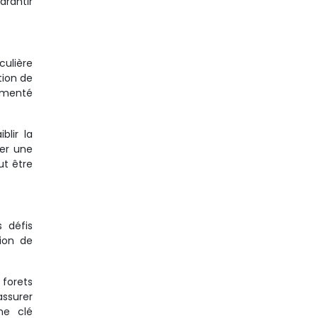
arantir
culière
tion de
rimenté
blir la
ser une
ut être
s défis
tion de
 forets
assurer
ne clé