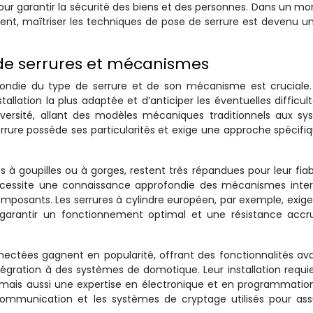
le pour garantir la sécurité des biens et des personnes. Dans un m
ent, maîtriser les techniques de pose de serrure est devenu u
 de serrures et mécanismes
fondie du type de serrure et de son mécanisme est cruciale
lation la plus adaptée et d’anticiper les éventuelles difficult
versité, allant des modèles mécaniques traditionnels aux sy
rure possède ses particularités et exige une approche spécifiq
s à goupilles ou à gorges, restent très répandues pour leur fiabi
ion nécessite une connaissance approfondie des mécanismes inte
mposants. Les serrures à cylindre européen, par exemple, exig
r garantir un fonctionnement optimal et une résistance accr
onnectées gagnent en popularité, offrant des fonctionnalités a
égration à des systèmes de domotique. Leur installation requi
s aussi une expertise en électronique et en programmation.
mmunication et les systèmes de cryptage utilisés pour assu