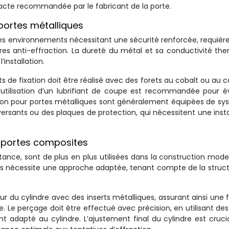
acte recommandée par le fabricant de la porte.
 portes métalliques
 les environnements nécessitant une sécurité renforcée, requièr
res anti-effraction. La dureté du métal et sa conductivité th
installation.
ts de fixation doit être réalisé avec des forets au cobalt ou au c
’utilisation d’un lubrifiant de coupe est recommandée pour év
ction pour portes métalliques sont généralement équipées de s
rsants ou des plaques de protection, qui nécessitent une insta
 portes composites
stance, sont de plus en plus utilisées dans la construction mode
s nécessite une approche adaptée, tenant compte de la struc
r du cylindre avec des inserts métalliques, assurant ainsi une f
e. Le perçage doit être effectué avec précision, en utilisant des
 adapté au cylindre. L’ajustement final du cylindre est cruci