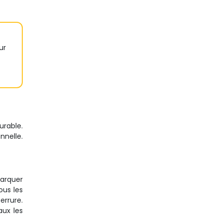
ur
urable.
nnelle.
marquer
ous les
errure.
aux les