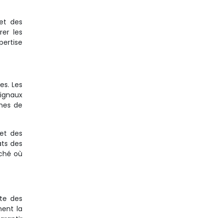
 et des
rer les
pertise
es. Les
signaux
èmes de
 et des
ats des
ché où
nte des
ent la