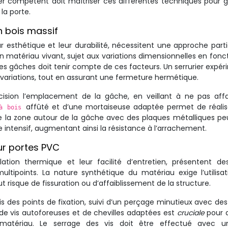
ier compétent doit maîtriser ces différentes techniques pour g
la porte.
n bois massif
r esthétique et leur durabilité, nécessitent une approche parti
 un matériau vivant, sujet aux variations dimensionnelles en fonc
des gâches doit tenir compte de ces facteurs. Un serrurier expé
 variations, tout en assurant une fermeture hermétique.
ision l’emplacement de la gâche, en veillant à ne pas affai
affûté et d’une mortaiseuse adaptée permet de réali
 à bois
 la zone autour de la gâche avec des plaques métalliques pe
 intensif, augmentant ainsi la résistance à l’arrachement.
sur portes PVC
ation thermique et leur facilité d’entretien, présentent de
 multipoints. La nature synthétique du matériau exige l’utilisa
t risque de fissuration ou d’affaiblissement de la structure.
 des points de fixation, suivi d’un perçage minutieux avec des
 de vis autoforeuses et de chevilles adaptées est
cruciale
pour 
matériau. Le serrage des vis doit être effectué avec u