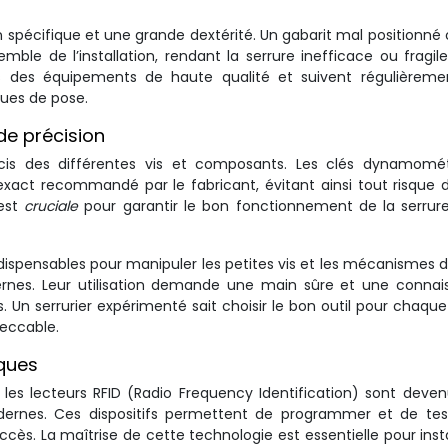
ion spécifique et une grande dextérité. Un gabarit mal positionné
le de l’installation, rendant la serrure inefficace ou fragile
ans des équipements de haute qualité et suivent régulièreme
ques de pose.
de précision
cis des différentes vis et composants. Les clés dynamomét
exact recommandé par le fabricant, évitant ainsi tout risque 
 est
cruciale
pour garantir le bon fonctionnement de la serrur
ndispensables pour manipuler les petites vis et les mécanismes d
nes. Leur utilisation demande une main sûre et une connai
. Un serrurier expérimenté sait choisir le bon outil pour chaqu
peccable.
iques
 les lecteurs RFID (Radio Frequency Identification) sont deve
odernes. Ces dispositifs permettent de programmer et de tes
ccès. La maîtrise de cette technologie est essentielle pour insta