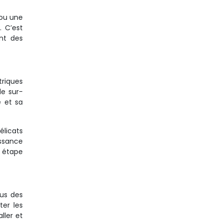
 ou une
. C’est
nt des
riques
de sur-
e et sa
élicats
ssance
e étape
nus des
ter les
ller et