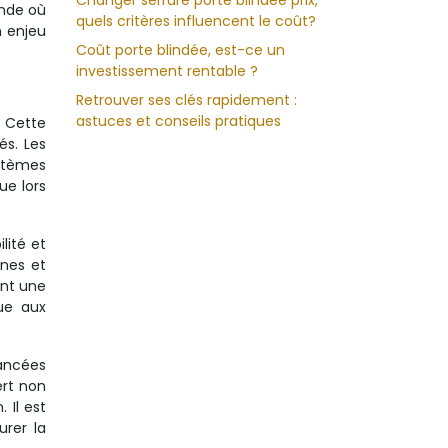
Changer serrure porte blindée prix,
onde où
quels critères influencent le coût?
n enjeu
Coût porte blindée, est-ce un
investissement rentable ?
Retrouver ses clés rapidement :
astuces et conseils pratiques
. Cette
és. Les
stèmes
ue lors
lité et
rnes et
ent une
ue aux
vancées
ert non
 Il est
rer la