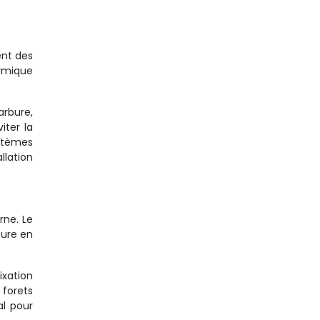
ent des
ermique
arbure,
iter la
ystèmes
llation
rne. Le
ture en
ixation
 forets
al pour