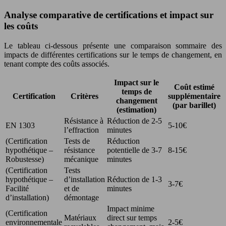
Analyse comparative de certifications et impact sur
les coûts
Le tableau ci-dessous présente une comparaison sommaire des
impacts de différentes certifications sur le temps de changement, en
tenant compte des coûts associés.
Impact sur le
Coût estimé
temps de
Certification
Critères
supplémentaire
changement
(par barillet)
(estimation)
Résistance à
Réduction de 2-5
EN 1303
5-10€
l’effraction
minutes
(Certification
Tests de
Réduction
hypothétique –
résistance
potentielle de 3-7
8-15€
Robustesse)
mécanique
minutes
(Certification
Tests
hypothétique –
d’installation
Réduction de 1-3
3-7€
Facilité
et de
minutes
d’installation)
démontage
Impact minime
(Certification
Matériaux
direct sur temps
environnementale
2-5€